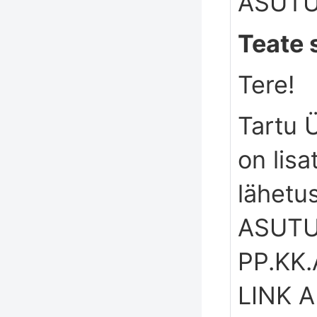
ASUTUS
Teate 
Tere!
Tartu Ü
on lis
lähetu
ASUTUS
PP.KK.
LINK 