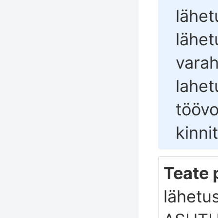
lähet
lähet
varah
lahetu
töövo
kinni
Teate p
lähetu