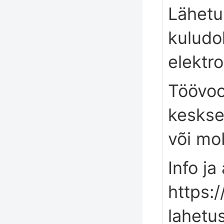
Lähet
kuludo
elektro
Töövoo
keskse
või mo
Info ja 
https:/
lahetu