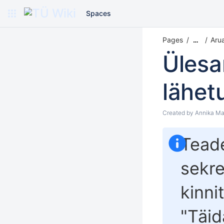
Spaces
Pages
Aru
…
Ülesa
lähet
Created by
Annika Ma
Teade
sekre
kinni
"
Täid