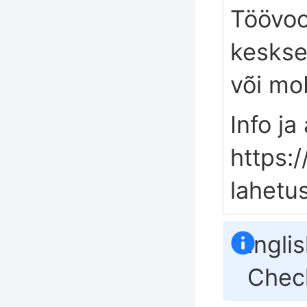
Töövoo
keskse
või mo
Info ja 
https:/
lahetu
Ingli
Check