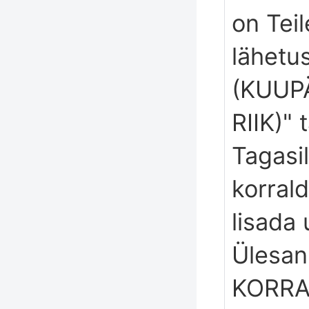
on Teil
lähetu
(KUUP
RIIK)"
Tagasi
korral
lisada 
Ülesan
KORRA