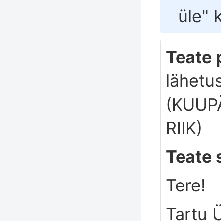
üle
" 
Teate p
lähetu
(KUUP
RIIK)
Teate 
Tere!
Tartu Ü