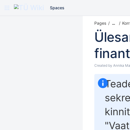
Spaces
Pages
Kor
…
Ülesa
finan
Created by
Annika Ma
Teade
sekre
kinni
"
Vaat