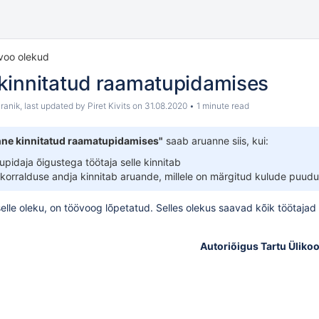
voo olekud
kinnitatud raamatupidamises
ranik
, last updated by
Piret Kivits
on
31.08.2020
1 minute read
ne kinnitatud raamatupidamises"
saab aruanne siis, kui:
upidaja õigustega töötaja selle
kinnitab
skorralduse andja
kinnitab aruande
, millele on märgitud kulude puud
elle oleku, on töövoog lõpetatud. Selles olekus saavad kõik töötaja
Autoriõigus Tartu Ülikoo