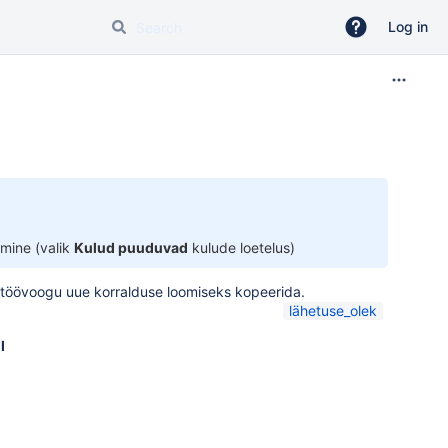
Log in
umine (valik
Kulud puuduvad
kulude loetelus)
d töövoogu uue korralduse loomiseks
kopeerida
.
lähetuse_olek
l