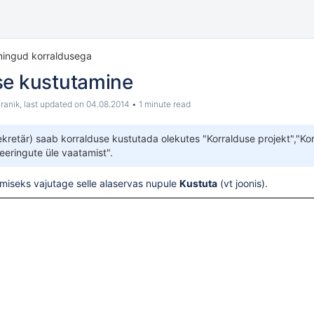
mingud korraldusega
se kustutamine
ranik
, last updated on
04.08.2014
1 minute read
ekretär) saab korralduse kustutada olekutes "
Korralduse projekt
","
Kor
eeringute üle vaatamist
".
miseks vajutage selle alaservas nupule
Kustuta
(vt joonis).