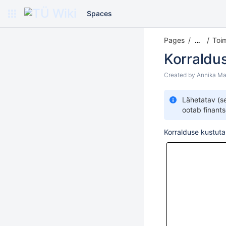
Spaces
Pages
Toi
…
Korraldu
Created by
Annika Ma
Lähetatav (s
ootab finants
Korralduse kustuta