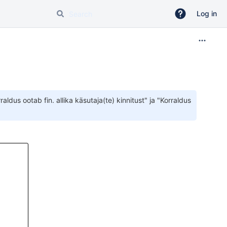
Log in
raldus ootab fin. allika käsutaja(te) kinnitust
" ja "
Korraldus