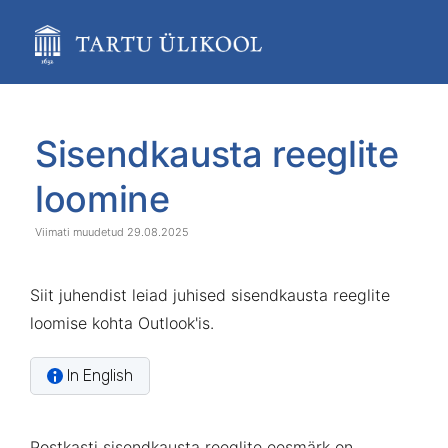
Skip
to
main
content
assistive.skiplink.to.breadcrumbs
assistive.skiplink.to.header.menu
Skip
Go
assistive.skiplink.to.action.menu
to
to
Sisendkausta reeglite
assistive.skiplink.to.quick.search
end
start
of
of
loomine
banner
banner
29.08.2025
Siit juhendist leiad juhised sisendkausta reeglite
loomise kohta Outlook'is.
In English
Postkasti sisendkausta reeglite eesmärk on