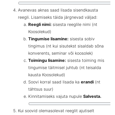
Avanevas aknas saad lisada sisendkausta
reegli. Lisamiseks täida järgnevad väljad:
Reegli nimi:
sisesta reeglile nimi (nt
Koosolekud)
Tingumise lisamine:
sisesta sobiv
tingimus (nt kui sisutekst sisaldab sõna
konverents, seminar või koosolek)
Toimingu lisamine:
sisesta toiming mis
tingumise täitmisel juhtub (nt teisalda
kausta Koosolekud)
Soovi korral saad lisada ka
erandi
(nt
tähtsus suur)
Kinnitamiseks vajuta nupule
Salvesta.
Kui soovid olemasolevat reeglit ajutiselt