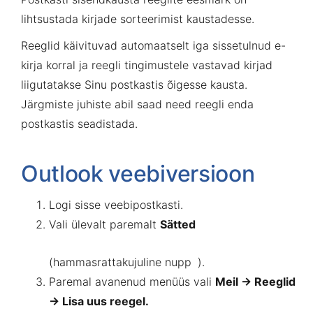
lihtsustada kirjade sorteerimist kaustadesse.
Reeglid käivituvad automaatselt iga sissetulnud e-
kirja korral ja reegli tingimustele vastavad kirjad
liigutatakse Sinu postkastis õigesse kausta.
Järgmiste juhiste abil saad need reegli enda
postkastis seadistada.
Outlook veebiversioon
Logi sisse
veebipostkast
i.
Vali ülevalt paremalt
Sätted
(hammasrattakujuline nupp
).
Paremal avanenud menüüs vali
Meil → Reeglid
→ Lisa uus reegel.