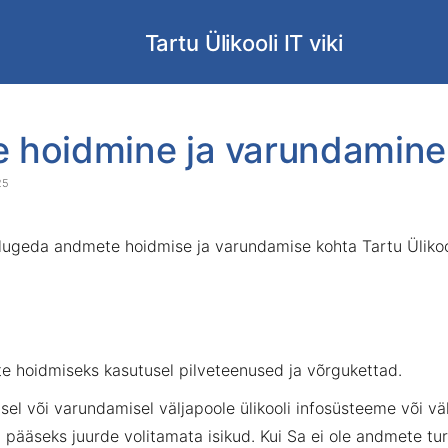
Tartu Ülikooli IT viki
 hoidmine ja varundamine
25
 lugeda andmete hoidmise ja varundamise kohta Tartu Ülikoo
te hoidmiseks kasutusel pilveteenused ja võrgukettad.
el või varundamisel väljapoole ülikooli infosüsteeme või v
i pääseks juurde volitamata isikud. Kui Sa ei ole andmete t