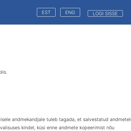
EST
ENG
LOGI SISSE
lis.
älisele andmekandjale tuleb tagada, et salvestatud andmetel
urvalisuses kindel, küsi enne andmete kopeerimist nõu