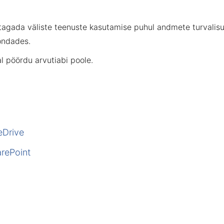
 tagada väliste teenuste kasutamise puhul andmete turvalisu
ondades.
al pöördu
arvutiabi
poole.
eDrive
arePoint