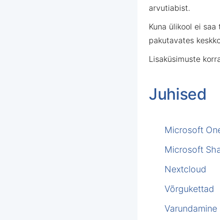
arvutiabist.
Kuna ülikool ei saa
pakutavates keskk
Lisaküsimuste korr
Juhised
Microsoft On
Microsoft Sh
Nextcloud
Võrgukettad
Varundamine