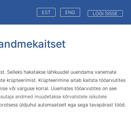
EST
ENG
LOGI SISSE
 andmekaitset
mist. Selleks hakatakse lähikuudel uuendama vanemate
ste krüpteerimist.
Krüpteerimine aitab kaitsta tööarvutites
ise või varguse korral. Uuemates tööarvutites on see
asutaja andmed muudetakse kõrvalistele isikutele
 protsess üldjuhul automaatselt ega sega tavapärast tööd.