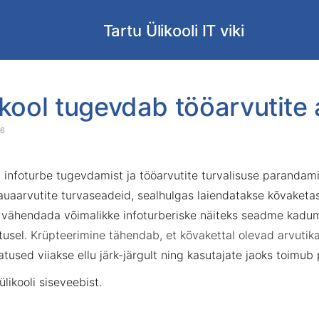
Tartu Ülikooli IT viki
ikool tugevdab tööarvutite
rt
26
er
nner
ab infoturbe tugevdamist ja tööarvutite turvalisuse paranda
auaarvutite turvaseadeid, sealhulgas laiendatakse kõvaketa
 vähendada võimalikke infoturberiske näiteks seadme kadum
tusel.
Krüpteerimine tähendab, et kõvakettal olevad arvutik
tused viiakse ellu järk-järgult ning kasutajate jaoks toimub
ülikooli siseveebist.