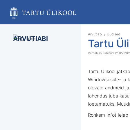
Skip
to
main
content
assistive.skiplink.to.breadcrumbs
assistive.skiplink.to.header.menu
Skip
Go
Arvutiabi
Uudised
assistive.skiplink.to.action.menu
ARVUTIABI
to
to
Tartu Ül
assistive.skiplink.to.quick.search
end
sta
of
of
12.05.20
bann
ba
Tartu Ülikool jätk
Windowsi süle- ja l
olevaid andmeid ja
lahendus juba kasu
loetamatuks.
Muuda
Rohkem infot leiab