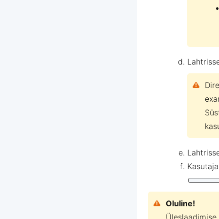
Lahtriss
Dir
exa
Süs
kas
Lahtriss
Kasutaja
Oluline!
Üleslaadimise 