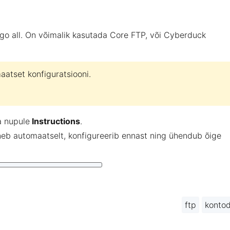
ogo all. On võimalik kasutada Core FTP, või Cyberduck
aatset konfiguratsiooni.
a nupule
Instructions
.
avaneb automaatselt, konfigureerib ennast ning ühendub õige
ftp
konto