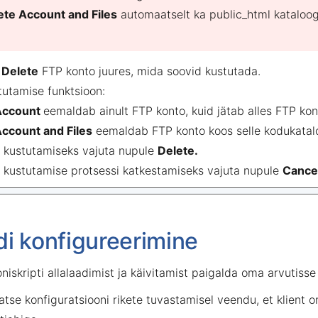
ete Account and Files
automaatselt ka public_html kataloog
.
e
Delete
FTP konto juures, mida soovid kustutada.
tutamise funktsioon:
Account
eemaldab ainult FTP konto, kuid jätab alles FTP kon
ccount and Files
eemaldab FTP konto koos selle kodukatalo
 kustutamiseks vajuta nupule
Delete.
 kustutamise protsessi katkestamiseks vajuta nupule
Cance
di konfigureerimine
niskripti allalaadimist ja käivitamist paigalda oma arvutisse
tse konfiguratsiooni rikete tuvastamisel veendu, et klient 