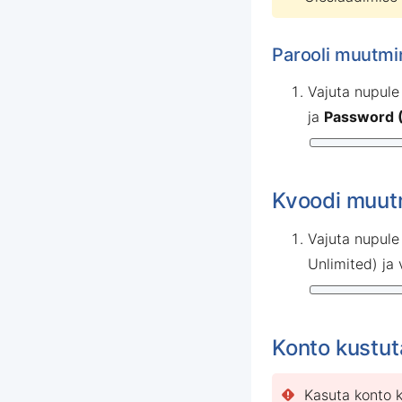
Parooli muutmi
Vajuta nupul
ja
Password 
Kvoodi muut
Vajuta nupul
Unlimited) ja
Konto kustu
Kasuta konto k