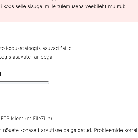
i koos selle sisuga, mille tulemusena veebileht muutub
to kodukataloogis asuvad failid
ogis asuvate failidega
l.
 FTP klient (nt
FileZilla
).
on nõuete kohaselt arvutisse paigaldatud. Probleemide korral