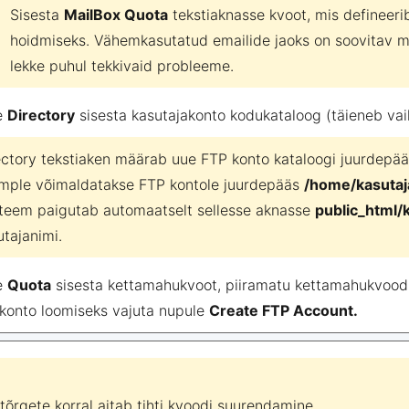
Sisesta
MailBox Quota
tekstiaknasse kvoot, mis defineerib
hoidmiseks. Vähemkasutatud emailide jaoks on soovitav mä
lekke puhul tekkivaid probleeme.
e
Directory
sisesta kasutajakonto kodukataloog (täieneb vai
ectory tekstiaken määrab uue FTP konto kataloogi juurdepää
mple võimaldatakse FTP kontole juurdepääs
/home/kasutaj
teem paigutab automaatselt sellesse aknasse
public_html/
utajanimi.
e
Quota
sisesta kettamahukvoot, piiramatu kettamahukvoodi
konto loomiseks vajuta nupule
Create FTP Account.
tõrgete korral aitab tihti kvoodi suurendamine.