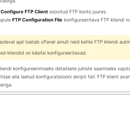
tiabiga
.
e
Configure FTP Client
soovitud FTP konto juures.
nupule
FTP Configuration File
konfigureeritava FTP kliendi l
.
soleval ajal toetab cPanel ainult neid kahte FTP kliendi autm
sed kliendid on käsitsi konfigureeritavad.
kliendi konfigureerimiseks detailsete juhiste saamiseks vajut
tisse alla laetud konfiguratsiiooni skripti fail. FTP klient 
eriga.