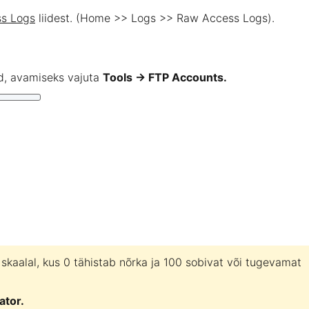
s Logs
liidest. (Home >> Logs >> Raw Access Logs).
d, avamiseks vajuta
Tools → FTP Accounts.
skaalal, kus 0 tähistab nõrka ja 100 sobivat või tugevamat
tor.