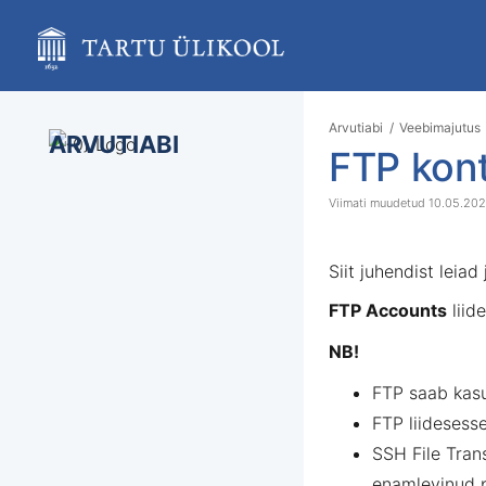
Skip
to
main
content
assistive.skiplink.to.breadcrumbs
assistive.skiplink.to.header.menu
Arvutiabi
Veebimajutus
assistive.skiplink.to.action.menu
ARVUTIABI
FTP kon
assistive.skiplink.to.quick.search
10.05.20
Siit juhendist leia
FTP Accounts
liid
NB!
FTP saab kasu
FTP liidesesse
SSH File Trans
enamlevinud 