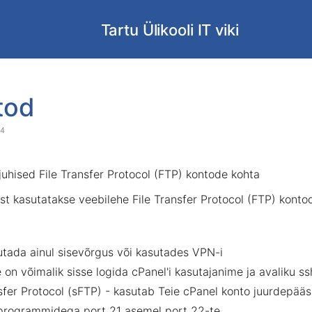
Tartu Ülikooli IT viki
Skip
Go
to
to
tod
end
start
of
of
24
banner
banner
d juhised File Transfer Protocol (FTP) kontode kohta
est kasutatakse veebilehe File Transfer Protocol (FTP) konto
tada ainul sisevõrgus või kasutades VPN-i
 on võimalik sisse logida cPanel'i kasutajanime ja avaliku s
fer Protocol (sFTP) - kasutab Teie cPanel konto juurdepääsu
programmidega port 21 asemel port 22-te.