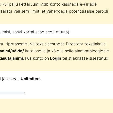
 kui palju kettaruumi võib konto kasutada e-kirjade
ärata väiksem limiit, et vähendada potentsiaalse parooli
kimisi, soovi korral saad seda muuta)
su tipptaseme. Näiteks sisestades Directory tekstiaknas
animi/näide/
kataloogile ja kõigile selle alamkataloogidele.
kasutajanimi
, kus konto on
Login
tekstiaknasse sisestatud
 jaoks vali
Unlimited.