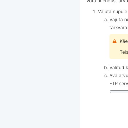
võta ühendust
arvu
Vajuta nupul
Vajuta 
tarkvara
Käe
Tei
Valitud 
Ava arvu
FTP serv