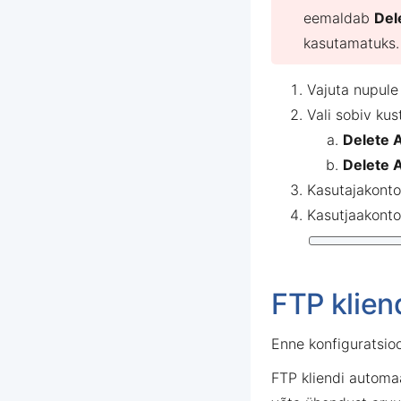
eemaldab
Del
kasutamatuks
Vajuta nupul
Vali sobiv kus
Delete 
Delete A
Kasutajakonto
Kasutjaakonto
FTP klien
Enne konfiguratsioo
FTP kliendi automaa