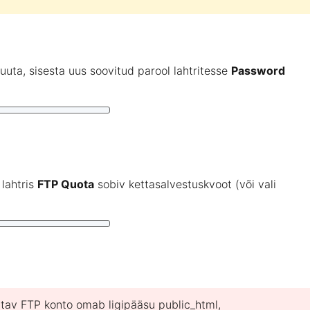
uuta, sisesta uus soovitud parool lahtritesse
Password
 lahtris
FTP Quota
sobiv kettasalvestuskvoot (või vali
tatav FTP konto omab ligipääsu public_html,