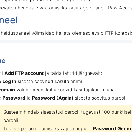
nevate ühenduste vaatamiseks kasutage cPanel'i
Raw Acces
neel
halduspaneel võimaldab hallata olemasolevaid FTP kontosi
ne
ni
Add FTP account
ja täida lahtrid järgnevalt:
e
Log In
sisesta soovitud kasutajanimi
Domain
vali domeen, kuhu soovid kasutajakonto luua
e
Password
ja
Password (Again)
sisesta soovitus parool
Süsteem hindab sisestatud parooli tugevust 100 punktisel 
parooli.
Tugeva parooli loomiseks vajuta nupule
Password Genera