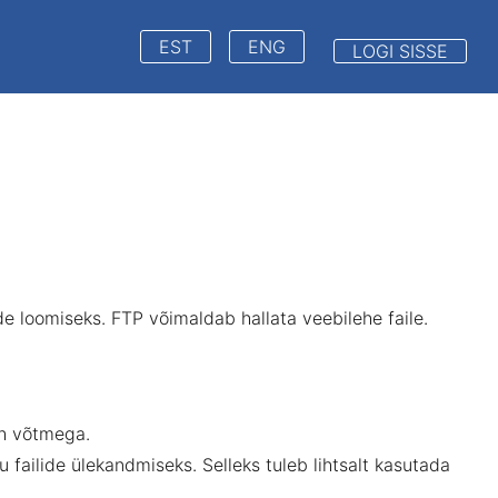
EST
ENG
LOGI SISSE
de loomiseks. FTP võimaldab hallata veebilehe faile.
sh võtmega.
 failide ülekandmiseks. Selleks tuleb lihtsalt kasutada