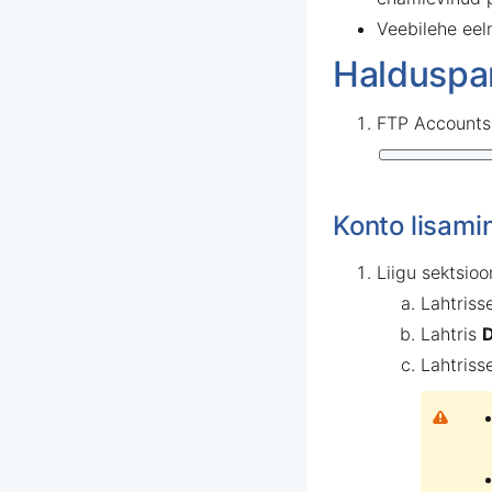
Veebilehe eel
Halduspa
FTP Accounts
Konto lisami
Liigu sektsioo
Lahtriss
Lahtris
Lahtriss