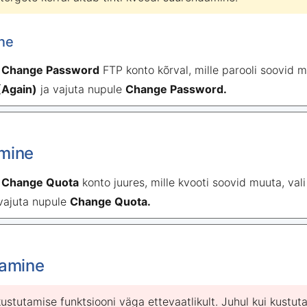
ne
e
Change Password
FTP konto kõrval, mille parooli soovid m
(Again)
ja vajuta nupule
Change Password.
mine
e
Change Quota
konto juures, mille kvooti soovid muuta, vali
 vajuta nupule
Change Quota.
tamine
ustutamise funktsiooni väga ettevaatlikult. Juhul kui kustu