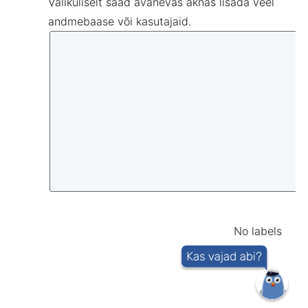
Valikuliselt saad avanevas aknas lisada veel
andmebaase või kasutajaid.
No labels