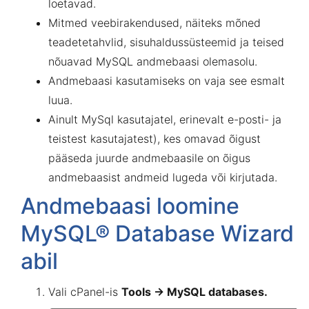
loetavad.
Mitmed veebirakendused, näiteks mõned
teadetetahvlid, sisuhaldussüsteemid ja teised
nõuavad MySQL andmebaasi olemasolu.
Andmebaasi kasutamiseks on vaja see esmalt
luua.
Ainult MySql kasutajatel, erinevalt e-posti- ja
teistest kasutajatest), kes omavad õigust
pääseda juurde andmebaasile on õigus
andmebaasist andmeid lugeda või kirjutada.
Andmebaasi loomine
MySQL® Database Wizard
abil
Vali cPanel-is
Tools → MySQL databases.