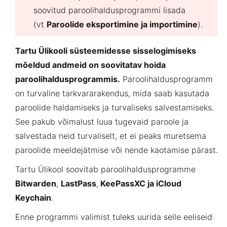
soovitud paroolihaldusprogrammi lisada
(vt
Paroolide eksportimine ja importimine
).
Tartu Ülikooli süsteemidesse sisselogimiseks
mõeldud andmeid on soovitatav hoida
paroolihaldusprogrammis.
Paroolihaldusprogramm
on turvaline tarkvararakendus, mida saab kasutada
paroolide haldamiseks ja turvaliseks salvestamiseks.
See pakub võimalust luua tugevaid paroole ja
salvestada neid turvaliselt, et ei peaks muretsema
paroolide meeldejätmise või nende kaotamise pärast.
Tartu Ülikool soovitab paroolihaldusprogramme
Bitwarden
,
LastPass
,
KeePassXC ja iCloud
Keychain
.
Enne programmi valimist tuleks uurida selle eeliseid