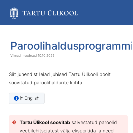
Skip
to
main
content
assistive.skiplink.to.breadcrumbs
assistive.skiplink.to.header.menu
Skip
Go
assistive.skiplink.to.action.menu
to
to
Paroolihaldusprogramm
assistive.skiplink.to.quick.search
end
start
of
of
10.10.2025
banner
banner
Siit juhendist leiad juhised Tartu Ülikooli poolt
soovitatud paroolihaldurite kohta.
In English
Tartu Ülikool soovitab
salvestatud paroolid
veebilehitsejatest välja eksportida ja need