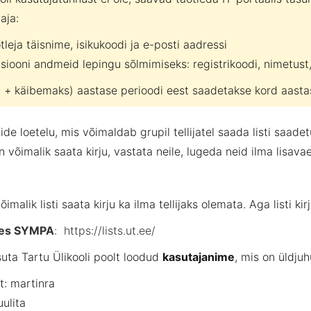
aja:
tleja täisnime, isikukoodi ja e-posti aadressi
siooni andmeid lepingu sõlmimiseks: registrikoodi, nimetust,
t + käibemaks) aastase perioodi eest saadetakse kord aasta
de loetelu, mis võimaldab grupil tellijatel saada listi saadetud
a on võimalik saata kirju, vastata neile, lugeda neid ilma lisava
imalik listi saata kirju ka ilma tellijaks olemata. Aga listi ki
iides SYMPA
:
https://lists.ut.ee/
uta Tartu Ülikooli poolt loodud
kasutajanime
, mis on üldju
: martinra
ulita