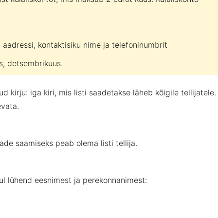
 aadressi, kontaktisiku nime ja telefoninumbrit
s, detsembrikuus.
 kirju: iga kiri, mis listi saadetakse läheb kõigile tellijatele.
evata.
rjade saamiseks peab olema listi tellija.
hul lühend eesnimest ja perekonnanimest: