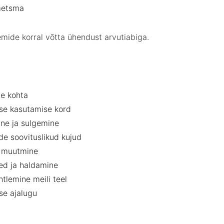
metsma
eemide korral võtta ühendust
arvutiabiga.
de kohta
use kasutamise kord
mine ja sulgemine
ede soovituslikud kujud
me muutmine
ded ja haldamine
uhtlemine meili teel
use ajalugu