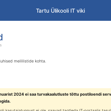
Tartu Ülikooli IT viki
d
t
25
r
ner
juhised meililistide kohta.
nuarist 2024 ei saa turvakaalutluste tõttu postiloendi ser
logida.
ooli kasutajatunnust ei ole, saavad taotleda
IT-portaalis
tasul