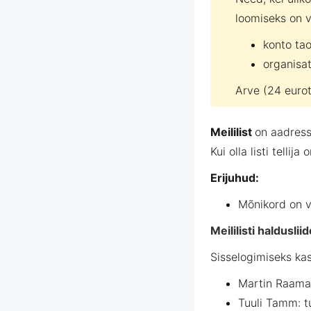
loomiseks on v
konto tao
organisat
Arve (24 euro
Meililist
on
aadressi
Kui olla listi tellij
Erijuhud:
Mõnikord on võ
Meililisti haldusl
Sisselogimiseks kas
Martin Raamat
Tuuli Tamm: tu