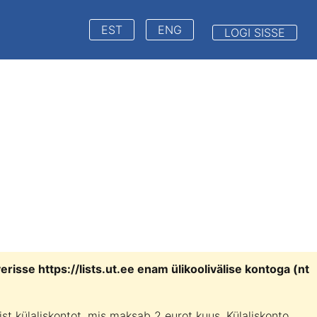
EST
ENG
LOGI SISSE
verisse
https://lists.ut.ee
enam ülikoolivälise kontoga (nt
ist külaliskontot, mis maksab 2 eurot kuus. Külaliskonto