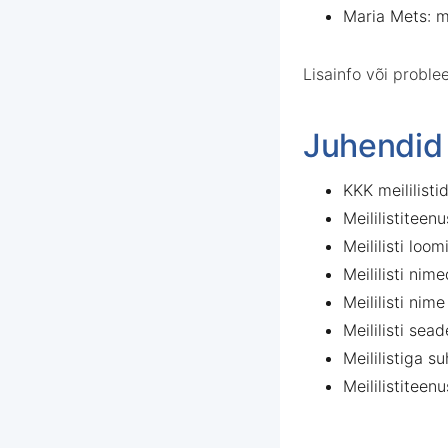
Maria Mets: 
Lisainfo või probl
Juhendid
KKK meililisti
Meililistiteen
Meililisti loo
Meililisti nim
Meililisti ni
Meililisti sea
Meililistiga s
Meililistiteen