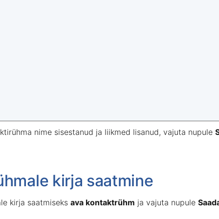
aktirühma nime sisestanud ja liikmed lisanud, vajuta nupule
S
ühmale kirja saatmine
le kirja saatmiseks
ava kontaktrühm
ja vajuta nupule
Saad