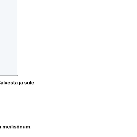
alvesta ja sule
.
a meilisõnum
.