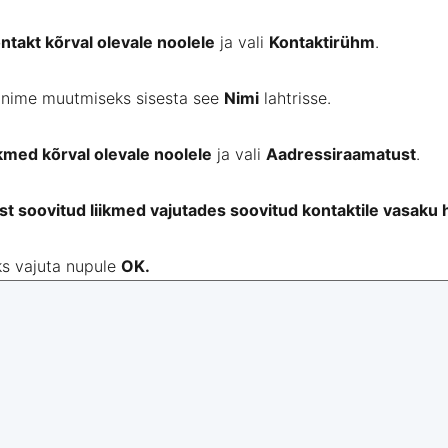
ntakt kõrval olevale noolele
ja vali
Kontaktirühm
.
 nime muutmiseks sisesta see
Nimi
lahtrisse.
ikmed kõrval olevale noolele
ja vali
Aadressiraamatust
.
ast soovitud liikmed vajutades soovitud kontaktile vasaku 
s vajuta nupule
OK.