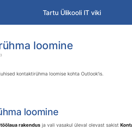
Tartu Ülikooli IT viki
irühma loomine
t
23
ner
d juhised kontaktirühma loomise kohta Outlook'is.
rühma loomine
i töölaua rakendus
ja vali vasakul üleval olevast sakist
Kont