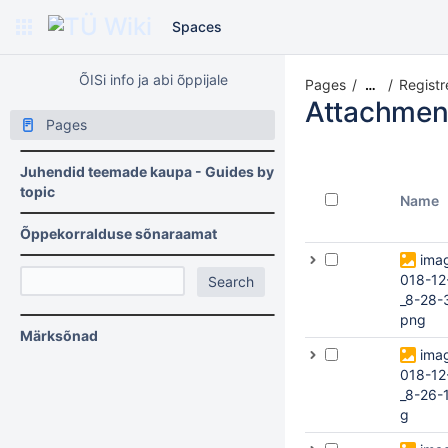
Spaces
ÕISi info ja abi õppijale
Pages
Registr
…
Attachmen
Pages
Juhendid teemade kaupa - Guides by
topic
Name
Õppekorralduse sõnaraamat
ima
018-12
_8-28-
png
Märksõnad
ima
018-12
_8-26-
g