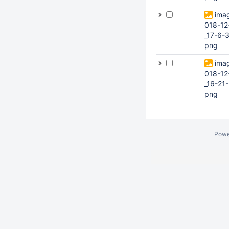
ima
018-12
_17-6-
png
ima
018-12
_16-21
png
Powe