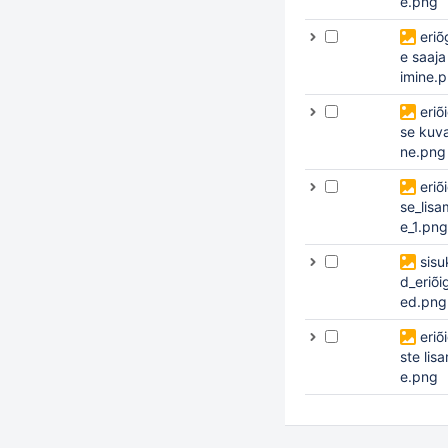
e.png
eriõ
e saaja
imine.
eriõ
se kuv
ne.png
eriõ
se_lisa
e_1.png
sisu
d_eriõi
ed.png
eriõ
ste lis
e.png