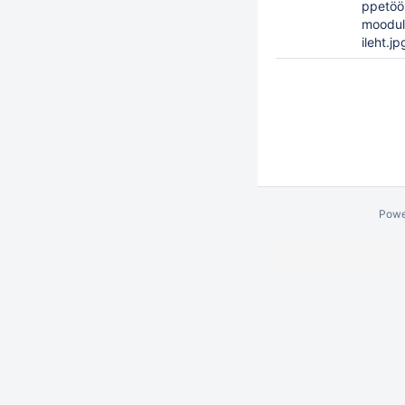
ppetööl
moodul
ileht.jp
Powe