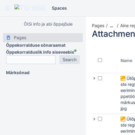
Spaces
ÕISi info ja abi õppejõule
Pages
Aine re
…
Attachmen
Pages
Õppekorralduse sõnaraamat
Õppekorralduslik info siseveebis
Name
Märksõnad
Üliõ
ste regi
eerimin
ppetööl
märkus
jpg
Üliõ
ste regi
eerimin