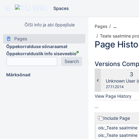
Spaces
ÕISi info ja abi õppejõule
Pages
…
Teate saatmine prog
Pages
Page Histo
Õppekorralduse sõnaraamat
Õppekorralduslik info siseveebis
Versions Com
Old
3
Märksõnad
Ver
changes.mady.b
Unknown User (
Saved
27.11.2014
on
View Page History
...
Include Page
ois:_Teate saatmine
ois:_Teate saatmine