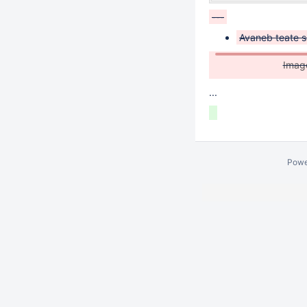
---
Avaneb teate s
Imag
...
Powe