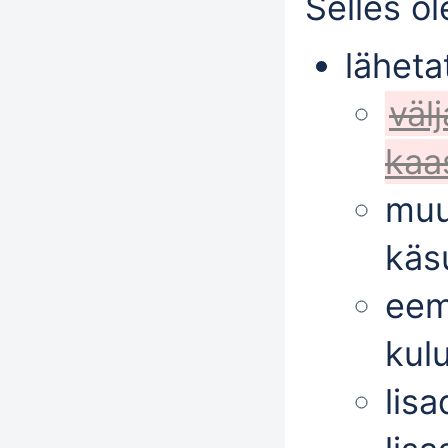
Selles o
läheta
väl
kaa
muu
käsu
eem
kul
lis