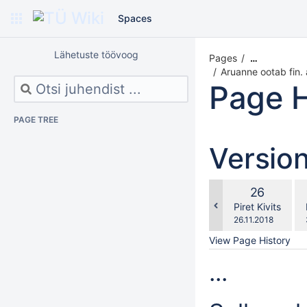
Spaces
Lähetuste töövoog
Pages
…
Aruanne ootab fin. a
Page H
PAGE TREE
Versio
co
Old
26
wi
Version
changes.mady.b
Piret Kivits
Saved
26.11.2018
on
View Page History
...