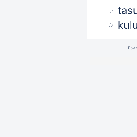
tas
kul
Powe