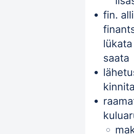
lisa
fin. al
finant
lükata
saata
lähetu
kinnit
raama
kulua
mak