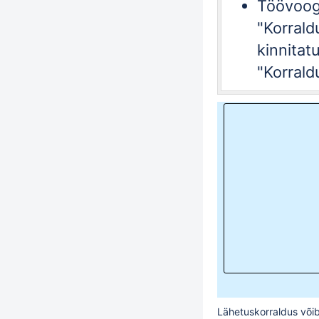
Töövoog 
"
Korrald
kinnita
"
Korrald
Lähetuskorraldus võib