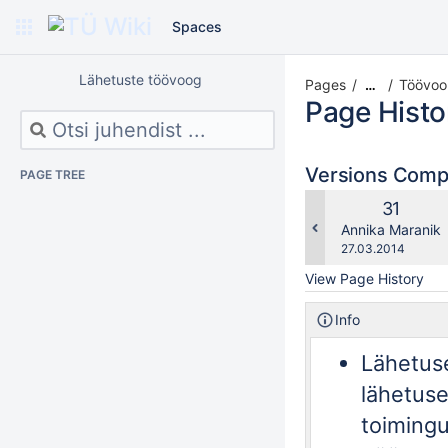
Spaces
Lähetuste töövoog
Pages
Töövoo
…
Page Histo
Versions Com
PAGE TREE
Old
31
Version
changes.mady.b
Annika Maranik
Saved
27.03.2014
on
View Page History
Info
Lähetu
lähetuse
toimingu