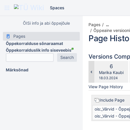
Spaces
ÕISi info ja abi õppejõule
Pages
…
Õppeaine versiooni
Page Histo
Pages
Õppekorralduse sõnaraamat
Õppekorralduslik info siseveebis
Versions Com
Old
6
Märksõnad
Version
changes.mady.b
Marika Kaubi
Saved
18.03.2024
on
View Page History
Include Page
ois:_Värvid - Õppe
ois:_Värvid - Õppe