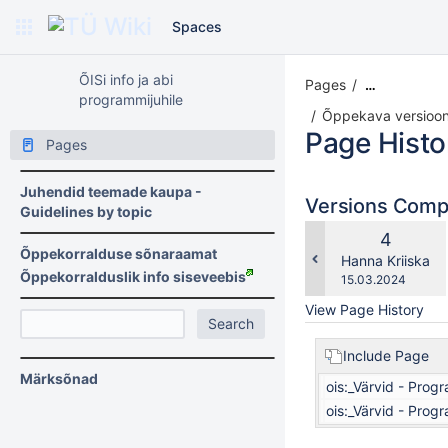
Spaces
ÕISi info ja abi
Pages
…
programmijuhile
Õppekava versioon
Page Histo
Pages
Juhendid teemade kaupa -
Versions Com
Guidelines by topic
Old
4
Õppekorralduse sõnaraamat
Version
changes.mady.b
Hanna Kriiska
Õppekorralduslik info siseveebis
Saved
15.03.2024
on
View Page History
Include Page
Märksõnad
ois:_Värvid - Prog
ois:_Värvid - Prog