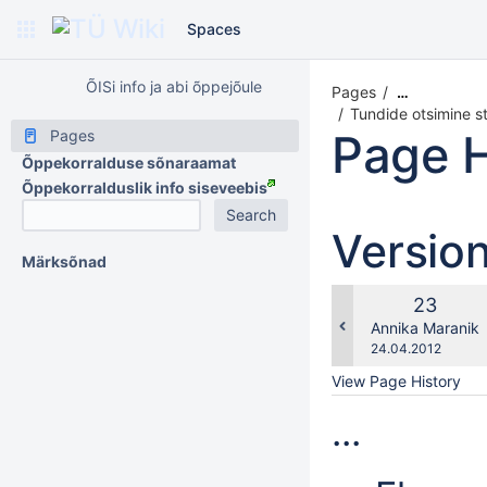
Spaces
ÕISi info ja abi õppejõule
Pages
…
Tundide otsimine st
Page H
Pages
Õppekorralduse sõnaraamat
Õppekorralduslik info siseveebis
Versio
Märksõnad
Old
23
Version
changes.mady.b
Annika Maranik
Saved
24.04.2012
on
View Page History
...