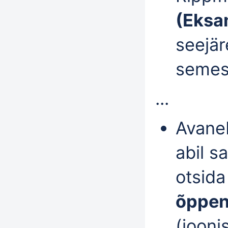
(Eksa
seejär
semest
...
Avaneb
abil s
otsida
õppen
(jooni