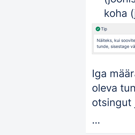
koha
(
Tip
Näiteks, kui soovit
tunde, sisestage vä
Iga määr
oleva tu
otsingut
...