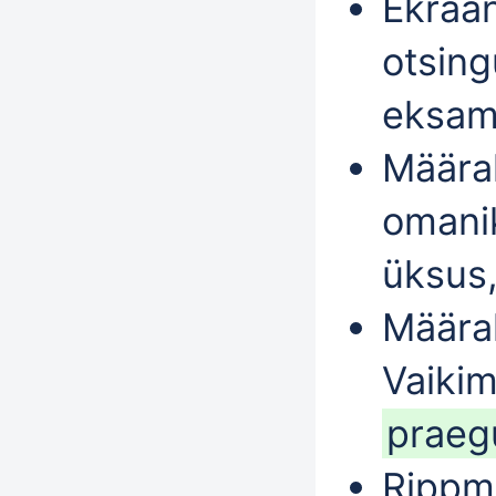
Ekraan
otsing
eksami
Määrak
omanik
üksus,
Määr
Vaiki
prae
Ripp