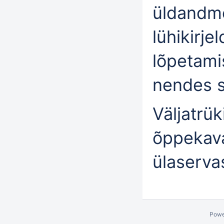
üldandme
lühikirj
lõpetami
nendes s
Väljatrü
õppekava
ülaservas
Powe