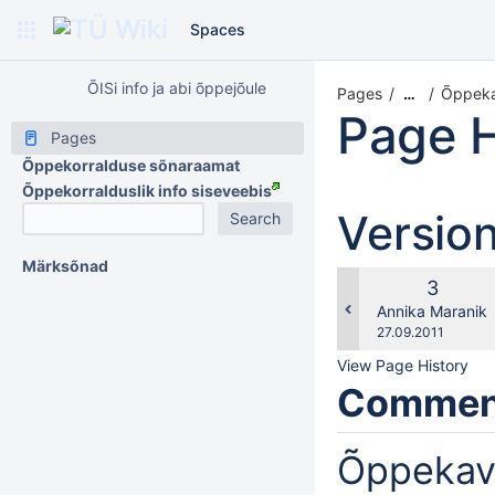
Spaces
ÕISi info ja abi õppejõule
Pages
Õppeka
…
Page H
Pages
Õppekorralduse sõnaraamat
Õppekorralduslik info siseveebis
Versio
Märksõnad
Old
3
Version
changes.mady.b
Annika Maranik
Saved
27.09.2011
on
View Page History
Commen
Õppekava