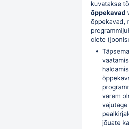
kuvatakse t
õppekavad
õppekavad, m
programmijuh
olete (joonise
Täpsema 
vaatami
haldamis
õppekava
programm
varem ol
vajutage 
pealkirja
jõuate ka