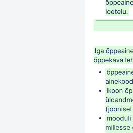
õppeaine
loetelu.
Iga õppeain
õppekava leh
õppeain
ainekood
ikoon õ
üldandm
(joonisel
mooduli 
millesse