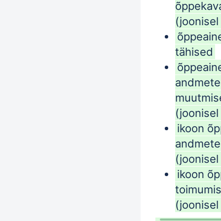
õppekav
(joonisel
õppeaine
tähised
õppeaine
andmete
muutmis
(joonisel
ikoon õp
andmete
(joonisel
ikoon õ
toimumis
(joonisel