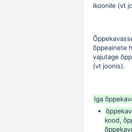
ikoonile (vt j
Õppekavasse
õppeainete 
vajutage õpp
(vt joonis).
Iga õppekava
õppekav
kood, õp
õppekav