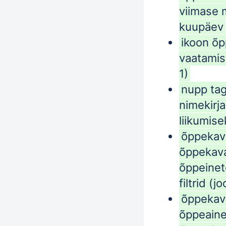
viimase 
kuupäev
ikoon õ
vaatamis
1)
nupp ta
nimekirja
liikumise
õppekava
õppekava
õppeinet
filtrid (j
õppekav
õppeaine