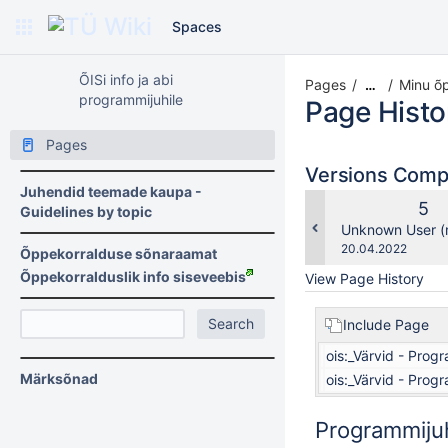
Spaces
ÕISi info ja abi
Pages
Minu õ
…
programmijuhile
Page Histo
Pages
Versions Com
Juhendid teemade kaupa -
Old
5
Guidelines by topic
Ver
changes.mady.b
Unknown User (
Saved
20.04.2022
Õppekorralduse sõnaraamat
on
Õppekorralduslik info siseveebis
View Page History
Include Page
ois:_Värvid - Prog
Märksõnad
ois:_Värvid - Prog
Programmijuhi