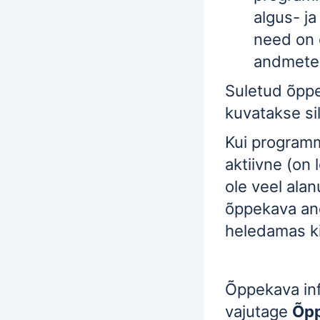
algus- ja
need on
andmetes
Suletud õppe
kuvatakse si
Kui programmi
aktiivne (on 
ole veel ala
õppekava a
heledamas ki
Õppekava in
vajutage
Õpp