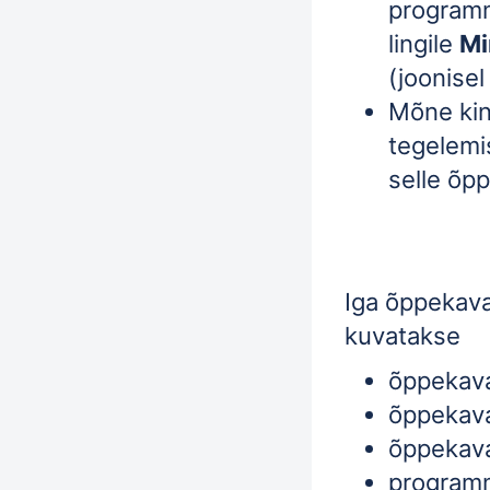
program
lingile
Mi
(joonisel
Mõne ki
tegelemi
selle õpp
Iga õppekava
kuvatakse
õppekav
õppekav
õppekav
programm