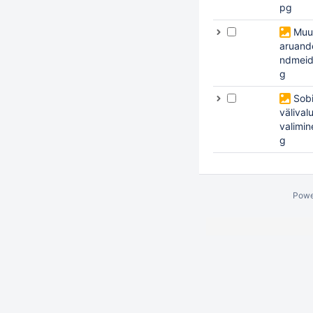
pg
Muu
aruand
ndmeid
g
Sob
välival
valimin
g
Powe