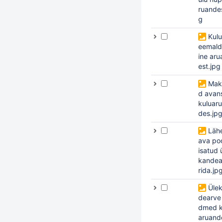
ruande
g
Kulu
eemal
ine ar
est.jpg
Mak
d avan
kuluar
des.jp
Läh
ava poo
isatud 
kandea
rida.jp
Üle
dearve
dmed k
aruande