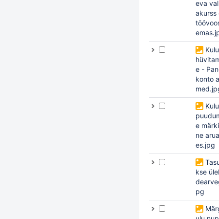
eva val
akurss
töövoos
emas.j
Kul
hüvita
e - Pa
konto 
med.jp
Kul
puudum
e märk
ne aru
es.jpg
Tas
kse ül
dearve
pg
Märg
ulu nu