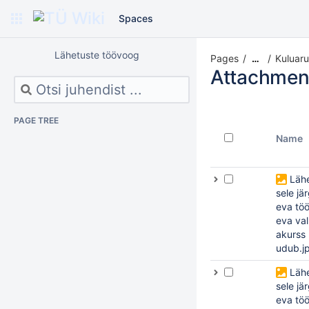
Spaces
Lähetuste töövoog
Pages
Kuluaru
…
Attachmen
PAGE TREE
Name
Läh
sele jä
eva tö
eva val
akurss
udub.j
Läh
sele jä
eva tö