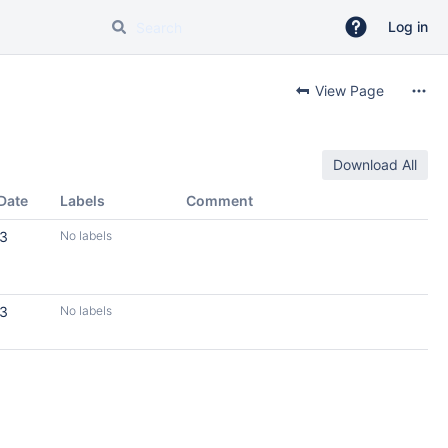
Log in
View Page
Download All
Date
Labels
Comment
13
No labels
13
No labels