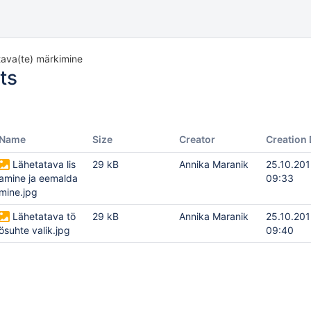
ava(te) märkimine
ts
Name
Size
Creator
Creation 
Lähetatava lis
29 kB
Annika Maranik
25.10.20
amine ja eemalda
09:33
mine.jpg
Lähetatava tö
29 kB
Annika Maranik
25.10.20
ösuhte valik.jpg
09:40