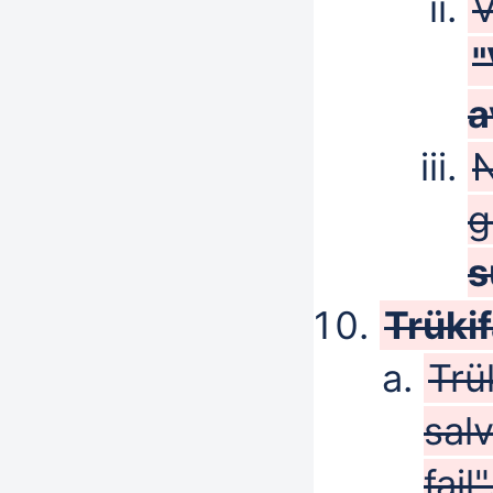
V
"
a
g
s
Trükif
Trü
sal
fail