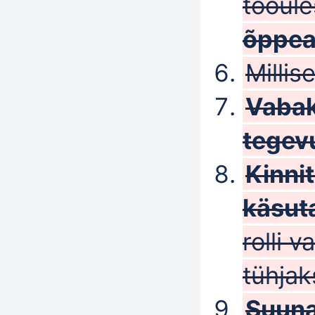
tööüle
õppea
Millis
Vabak
tegev
Kinnit
käsut
rolli v
tühjak
Suun