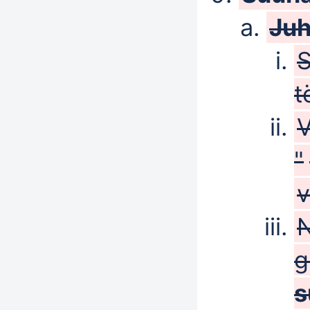
Juh
S
t
V
"
g
s