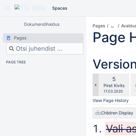
Spaces
Dokumendihaldus
Pages
Avaldus
…
Page H
Pages
Versio
PAGE TREE
co
Old
5
wi
Version
changes.mady.b
Piret Kivits
Saved
17.03.2020
on
View Page History
Children Display
Vali a