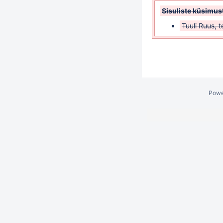
Sisuliste küsimus
Tuuli Ruus, 
Powe