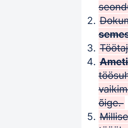
seondu
Dokume
semes
Tööta
Ameti
töösuhe
vaikim
õige.
Millis