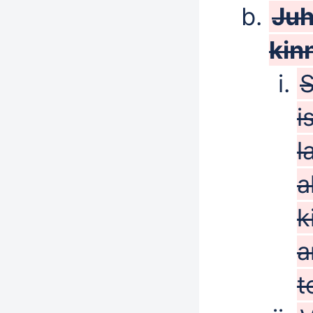
Juh
kinn
S
i
l
a
k
a
t