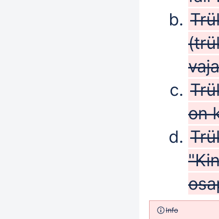
Trü
(trü
vaja
Trü
on 
Trü
"Kin
osa
Info