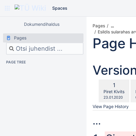
Spaces
Dokumendihaldus
Pages
…
Esildis sularahas 
Page H
Pages
PAGE TREE
Versio
co
Old
1
wi
Version
changes.mady.b
Piret Kivits
Saved
23.01.2020
on
View Page History
...