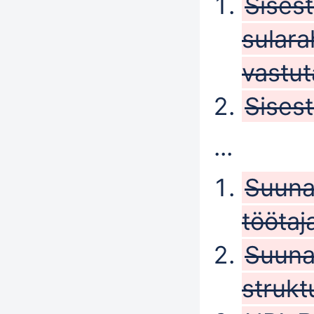
Sises
sulara
vastut
Sises
...
Suuna 
töötaja
Suuna 
strukt