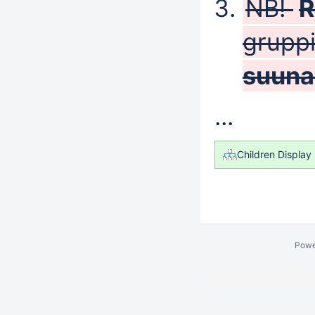
NB!
R
grupp
suuna
...
Children Display
Powe