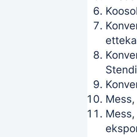
Kooso
Konver
ettek
Konve
Stend
Konve
Mess, 
Mess,
ekspo