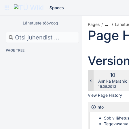
Spaces
Lähetuste töövoog
Pages
Lähetu
…
Page H
PAGE TREE
Versio
Old
10
Version
changes.mady.b
Annika Maranik
Saved
15.05.2013
on
View Page History
Info
Sobiv lähetu
Tegevusarua