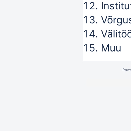
Instit
Võrgu
Välitö
Muu
Powe