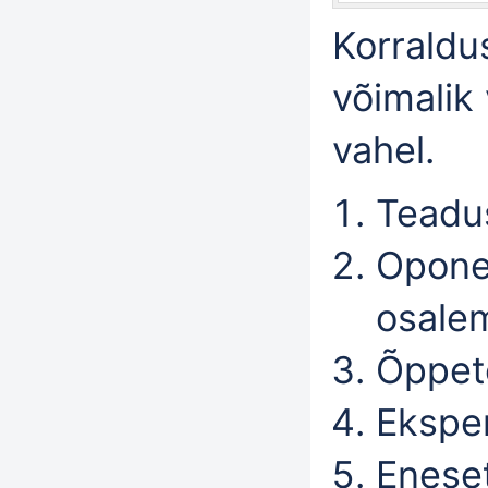
Korraldu
võimalik
vahel.
Teadus
Opone
osale
Õppetö
Ekspe
Enese