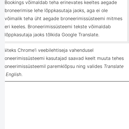
Bookings võimaldab teha erinevates keeltes aegade
broneerimise lehe lõppkasutaja jaoks, aga ei ole
võimalik teha üht aegade broneerimissüsteemi mitmes
eri keeles. Broneerimissüsteemi tekste võimaldab
lõppkasutaja jaoks tõlkida Google Translate.
Näiteks Chrome'i veebilehtiseja vahendusel
broneerimissüsteemi kasutajad saavad keelt muuta tehes
broneerimissüsteemil paremklõpsu ning valides
Translate
to English
.