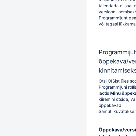
täiendada ei saa, 
versiooni loomisek
Programmijuht pe
või tagasi lükkama
Programmijuh
õppekava/ver
kinnitamisek
Otsi ÕISist üles s
Programmijuhi rolli
jaotis
Minu õppek
kiiremini otsida, v
õppekavad
.
Samuti kuvatakse
Õppekava/versi