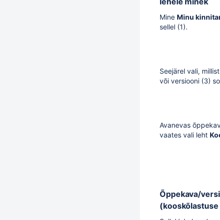
lehele minek
Mine
Minu kinnit
sellel (1).
Seejärel vali, milli
või versiooni (3) s
Avanevas õppekava
vaates vali leht
Ko
Õppekava/versi
(kooskõlastuse 