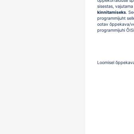
õppekorralduse sp
sisestas, vajutam
kinnitamiseks
. S
programmijuht selle
ootav õppekava/ve
programmijuhi ÕISi
Loomisel õppekav