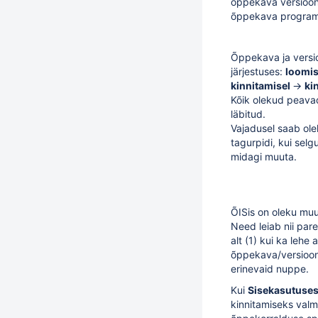
õppekava versioon
õppekava program
Õppekava ja versio
järjestuses:
loomi
kinnitamisel
→
ki
Kõik olekud peavad
läbitud.
Vajadusel saab ole
tagurpidi, kui sel
midagi muuta.
ÕISis on oleku mu
Need leiab nii parem
alt (1) kui ka lehe 
õppekava/versioon
erinevaid nuppe.
Kui
Sisekasutuse
kinnitamiseks valm