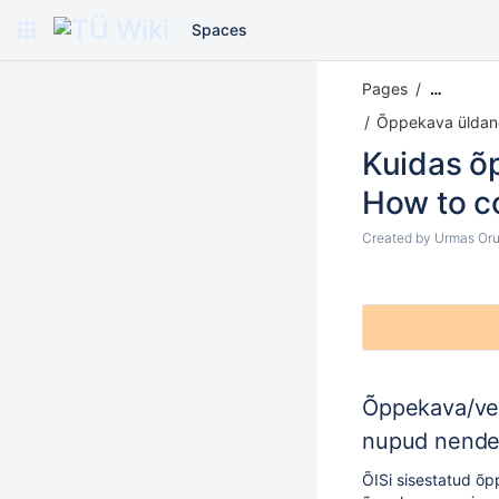
Spaces
Pages
…
Õppekava üldand
Kuidas õ
How to co
Created by
Urmas Oru
Õppekava/ver
nupud nende
ÕISi sisestatud õ