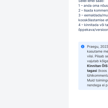
Sellel lehel saab:
1 – anda oma nõus
2 – lisada komment
3 – eemaldada/muu
kooskõlastamise e
4 – kinnitada või t
õppekava/versioon
Praegu, 2023
kasutame me 
viisi. Piisab 
vajutab kõig
Kinnitan ÕIS
tagasi
(koos 
lühikommenta
Muid toimingui
nendega ei p