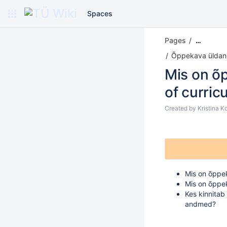
Spaces
Pages
…
Õppekava üldand
Mis on õ
of curric
Created by
Kristina K
Mis on õpp
Mis on õppe
Kes kinnitab
andmed?