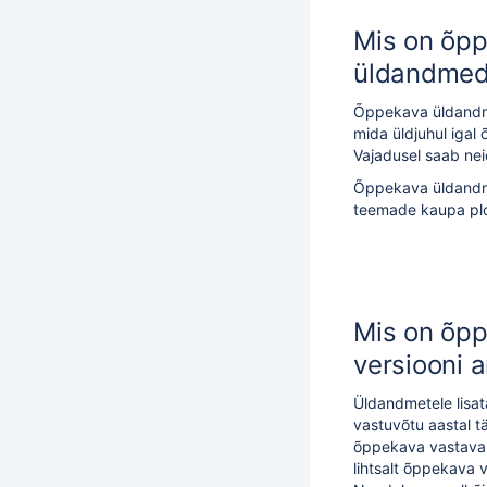
Mis on õp
üldandme
Õppekava üldand
mida üldjuhul igal
Vajadusel saab nei
Õppekava üldandm
teemade kaupa pl
Mis on õp
versiooni
Üldandmetele lisa
vastuvõtu aastal 
õppekava vastav
lihtsalt õppekava 