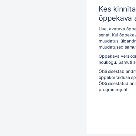
Kes kinnita
õppekava
Uue, avatava õppek
senat. Kui õppekav
muudatusi üldandm
muudatused samuti
Õppekava versioo
nõukogu. Samuti se
ÕISi sisestab an
õppekorralduse spe
ÕISi sisestatud a
programmijuht.