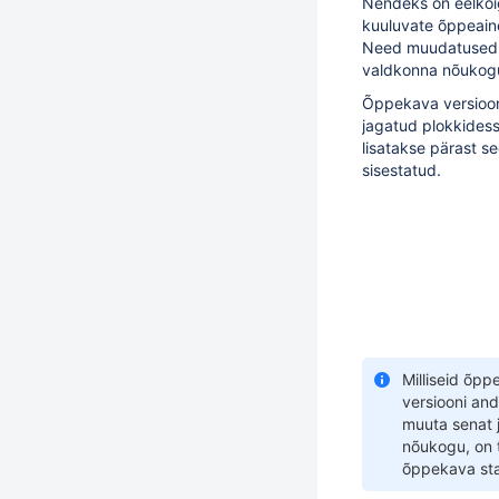
Nendeks on eelkõi
kuuluvate õppeaine
Need muudatused k
valdkonna nõukog
Õppekava versioo
jagatud plokkides
lisatakse
pärast s
sisestatud.
Milliseid õp
versiooni an
muuta senat j
nõukogu, on 
õppekava sta