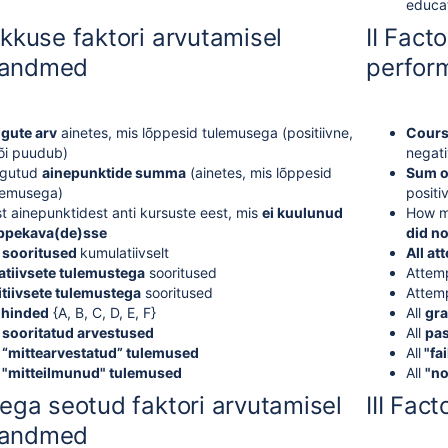
educa
ikkuse faktori arvutamisel
II Fact
 andmed
perfor
ngute arv
ainetes, mis lõppesid tulemusega (positiivne,
Cours
õi puudub)
negati
kogutud
ainepunktide summa
(ainetes, mis lõppesid
Sum o
ulemusega)
positiv
ist ainepunktidest anti kursuste eest, mis
ei kuulunud
How ma
õppekava(de)sse
did no
d
sooritused
kumulatiivselt
All a
tiivsete tulemustega
sooritused
Attem
tiivsete tulemustega
sooritused
Attem
hinded
{A, B, C, D, E, F}
All
gr
d
sooritatud arvestused
All
pa
d
“mittearvestatud” tulemused
All
"fa
d
"
mitteilmunud" tulemused
All
"no
sega seotud faktori arvutamisel
III Fac
 andmed