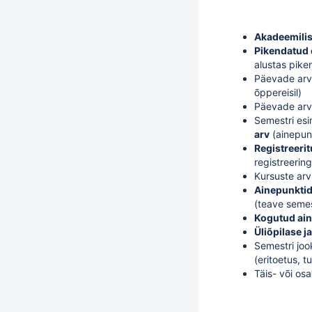
Akadeemilis
Pikendatud
alustas pike
Päevade arv,
õppereisil)
Päevade arv,
Semestri es
arv
(ainepun
Registreeri
registreerin
Kursuste arv,
Ainepunktid
(teave semes
Kogutud
ain
Üliõpilase j
Semestri jo
(eritoetus, 
Täis- või osa