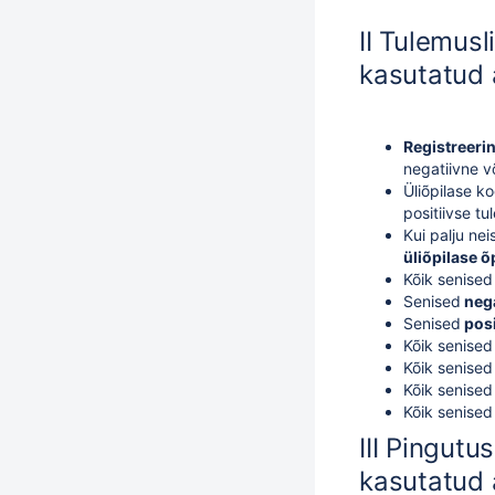
II Tulemusl
kasutatud
Registreeri
negatiivne v
Üliõpilase 
positiivse t
Kui palju ne
üliõpilase 
Kõik senise
Senised
nega
Senised
posi
Kõik senised
Kõik senise
Kõik senise
Kõik senise
III Pingutu
kasutatud