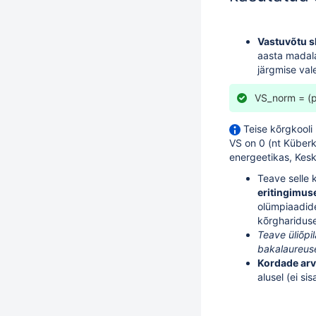
Vastuvõtu s
aasta madala
järgmise vale
VS_norm = (p
Teise kõrgkooli 
VS on 0 (nt Küberka
energeetikas, Kesk
Teave selle 
eritingimus
olümpiaadidel
kõrgharidus
Teave üliõpi
bakalaureus
Kordade arv,
alusel (ei s