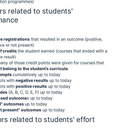
tion programmes)
ors related to students'
mance
e registrations
that resulted in an outcome (positive,
ve or not present)
f credits
the student earned (courses that ended with a
e result)
ny of those credit points were given for courses that
t belong to the student’s curricula
ttempts
cumulatively up to today
pts with
negative results
up to today
pts with
positive results
up to today
ades
{A, B, C, D, E, F} up to today
ssed outcome
s up to today
il" outcomes
up to today
t present" outcomes
up to today
tors related to students' effort