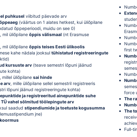
Numbe
Exten
el puhkusel
viibitud päevade arv
studen
 õppeaeg
(väärtus on 1 alates hetkest, kui üliõpilane
Numbe
ndatud õppeperioodi, muidu on see 0)
Erasmu
 mil üliõpilane
õppis välismaal
(nt Erasmuse
Number
Number
 mil üliõpilane
õppis teises Eesti ülikoolis
first 
imese kahe nädala jooksul
tühistatud registreeringute
Numbe
ktid)
regist
tud kursuste arv
(teave semestri lõpuni jäänud
semes
gute kohta)
Number
 millel üliõpilane
sai hinde
Numbe
e arv
, mille üliõpilane sellel semestril registreeris
semest
tri lõpuni jäänud registreeringute kohta)
force 
epunktide ja registreeritud ainepunktide
suhe
The ra
a TÜ vahel sõlmitud töölepingute arv
Numbe
oksul saadud
stipendiumide ja toetuste kogusumma
The t
tulemusstipendium jne)
receiv
koormus
achiev
Full-t