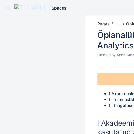
Spaces
Pages
Õpia
…
Õpianalü
Analytic
Created by
Anna Gra
I Akadeemili
II Tulemusli
III Pingutus
I Akadeemil
kasutatud