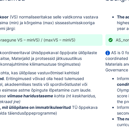
koor
(VS) normaliseeritakse selle valdkonna vastava
The a
ima (min) ja kõrgeima (max) sisseastumisskooriga
highes
mi järgi:
year a
raegune VS – minVS) / (maxVS – minVS)
AS_nor
koordineeritaval ühisõppekaval õppijvate üliõpilaste
AS is 0 fo
itse, Materjalid ja protsessid jätkusuutlikus
coordinated 
konnajuhtimine kliimamuutuse tingimustes)
Materials an
Governance 
kohta, kas üliõpilase vastuvõtmisel kehtisid
ed
. Eritingimused võivad olla head tulemused
Inform
, akadeemilises testis või spordivõistlustel või
condi
e esimese astme õpingute lõpetamine
cum laude.
Olympi
lase
viimase haridustaseme
kohta (nt keskharidus,
score 
ekraad jne)
the pr
 mil üliõpilane on immatrikuleeritud
TÜ õppekava
Inform
isalda täiendusõppeprogramme)
second
The n
curric