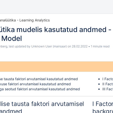
nalüütika - Learning Analytics
ütika mudelis kasutatud andmed - 
s Model
mberg
, last updated by
Unknown User (mairsaar)
on
28.02.2022
1 minute read
se tausta faktori arvutamisel kasutatud andmed
I Fact
kkuse faktori arvutamisel kasutatud andmed
II Fac
ega seotud faktori arvutamisel kasutatud andmed
III Fa
ise tausta faktori arvutamisel
I Facto
 andmed
backgr