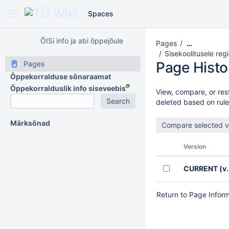
Spaces
ÕISi info ja abi õppejõule
Pages
…
Sisekoolitusele regi
Page Histo
Pages
Õppekorralduse sõnaraamat
Õppekorralduslik info siseveebis
View, compare, or rest
deleted based on rule
Märksõnad
Version
CURRENT
(v.
Return to Page Infor