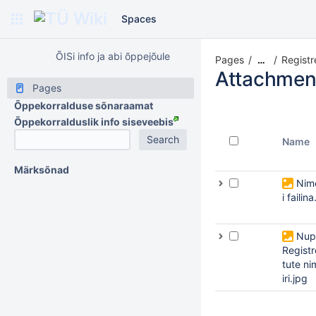
Spaces
ÕISi info ja abi õppejõule
Pages
Registr
…
Attachmen
Pages
Õppekorralduse sõnaraamat
Õppekorralduslik info siseveebis
Name
Märksõnad
Nim
i failin
Nup
Registr
tute n
iri.jpg