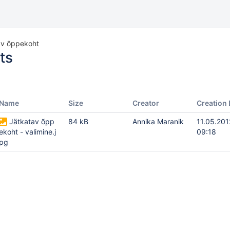
av õppekoht
ts
Name
Size
Creator
Creation 
Jätkatav õpp
84 kB
Annika Maranik
11.05.201
ekoht - valimine.j
09:18
pg