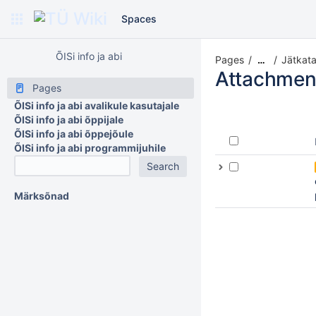
Spaces
ÕISi info ja abi
Pages
Jätkat
…
Attachmen
Pages
ÕISi info ja abi avalikule kasutajale
ÕISi info ja abi õppijale
ÕISi info ja abi õppejõule
ÕISi info ja abi programmijuhile
Märksõnad