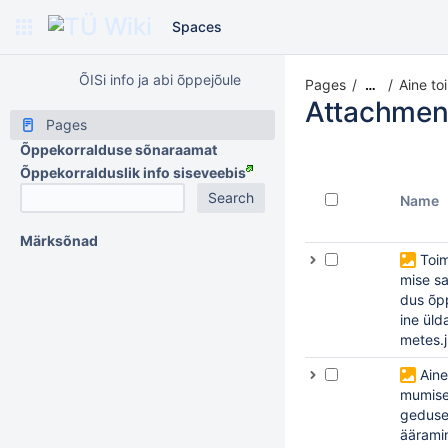
Spaces
ÕISi info ja abi õppejõule
Pages
Aine t
…
Attachmen
Pages
Õppekorralduse sõnaraamat
Õppekorralduslik info siseveebis
Name
Märksõnad
Toi
mise s
dus õp
ine üld
metes.
Aine
mumise
gedus
ääramin