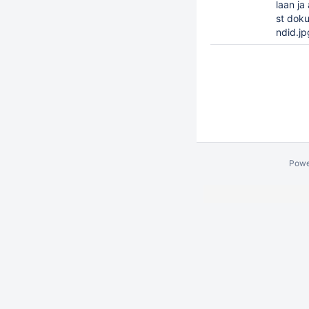
laan ja
st dok
ndid.jp
Powe