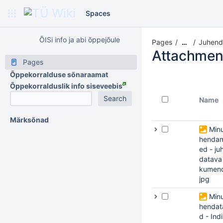
Spaces
ÕISi info ja abi õppejõule
Pages
Juhend
…
Attachmen
Pages
Õppekorralduse sõnaraamat
Õppekorralduslik info siseveebis
Name
Märksõnad
Minu
hendam
ed - ju
datava
kumend
jpg
Minu
hendat
d - Ind