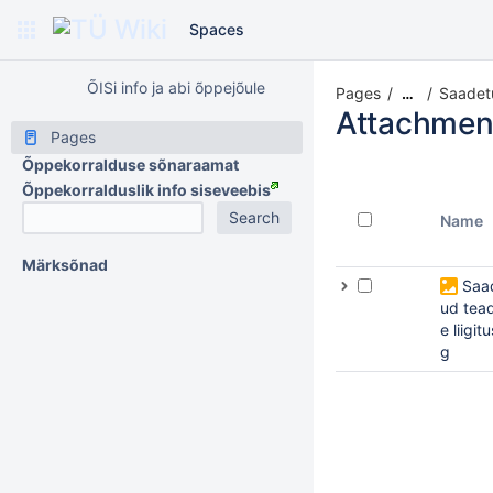
Spaces
ÕISi info ja abi õppejõule
Pages
Saadet
…
Attachmen
Pages
Õppekorralduse sõnaraamat
Õppekorralduslik info siseveebis
Name
Märksõnad
Saa
ud tea
e liigitu
g