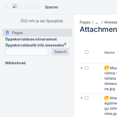
Spaces
ÕISi info ja abi õppejõule
Pages
Ainesse
…
Attachmen
Pages
Õppekorralduse sõnaraamat
Õppekorralduslik info siseveebis
Name
Märksõnad
Muu
rühma 
tühista
istreer
ne.jpg
Aine
egistre
gu tühi
mine.j