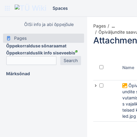
Spaces
ÕISi info ja abi õppejõule
Pages
…
Õpiväljundite saav
Attachmen
Pages
Õppekorralduse sõnaraamat
Õppekorralduslik info siseveebis
Name
Märksõnad
Õpiv
undite 
vutami
s vajal
teised 
led.jpg