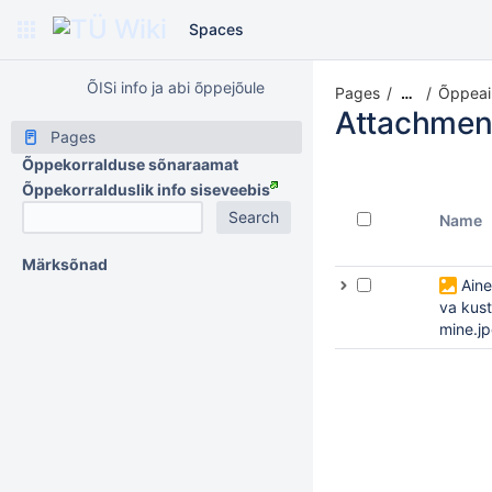
Spaces
ÕISi info ja abi õppejõule
Pages
Õppeain
…
Attachmen
Pages
Õppekorralduse sõnaraamat
Õppekorralduslik info siseveebis
Name
Märksõnad
Ain
va kus
mine.j