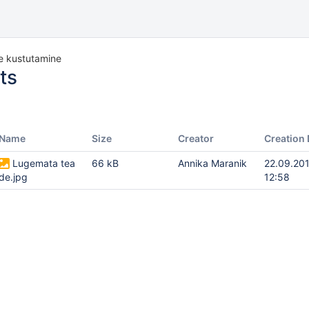
e kustutamine
ts
Name
Size
Creator
Creation 
Lugemata tea
66 kB
Annika Maranik
22.09.20
de.jpg
12:58