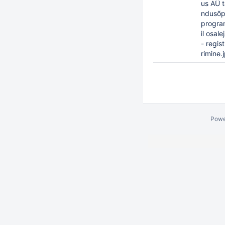
us AÜ t
ndusõ
progr
il osale
- regis
rimine.
Powe