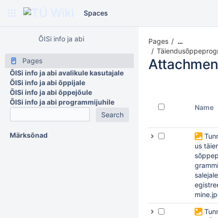
Spaces
ÕISi info ja abi
Pages
…
Täiendusõppeprogra
Attachmen
Pages
ÕISi info ja abi avalikule kasutajale
ÕISi info ja abi õppijale
ÕISi info ja abi õppejõule
ÕISi info ja abi programmijuhile
Name
Märksõnad
Tunn
us täie
sõppep
grammi
salejale
egistre
mine.j
Tunn