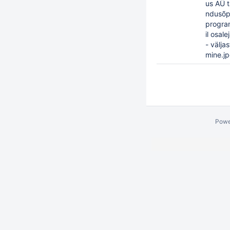
us AÜ t
ndusõ
progr
il osale
- väljas
mine.j
Powe