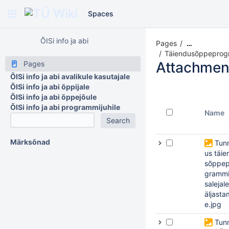
Spaces
ÕISi info ja abi
Pages
…
Täiendusõppeprogr
Attachmen
Pages
ÕISi info ja abi avalikule kasutajale
ÕISi info ja abi õppijale
ÕISi info ja abi õppejõule
ÕISi info ja abi programmijuhile
Name
Märksõnad
Tunn
us täie
sõppep
grammi
salejale
äljasta
e.jpg
Tunn