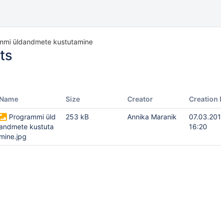
mmi üldandmete kustutamine
ts
Name
Size
Creator
Creation 
Programmi üld
253 kB
Annika Maranik
07.03.20
andmete kustuta
16:20
mine.jpg