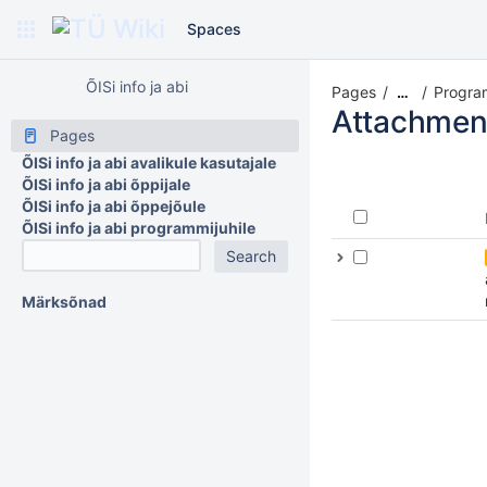
Spaces
ÕISi info ja abi
Pages
Progra
…
Attachmen
Pages
ÕISi info ja abi avalikule kasutajale
ÕISi info ja abi õppijale
ÕISi info ja abi õppejõule
ÕISi info ja abi programmijuhile
Märksõnad