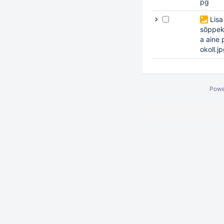
pg
Lisa
sõppe
a aine 
okoll.j
Powe