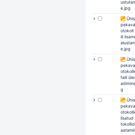
ustuta
e.jpg
Ühi
pekava
otokoll 
ili lisam
alusta
e.jpg
Ühi
pekava
otokolli
faili üle
adimine
g
Ühi
pekava
otokolli
lisatud
tokolli
aatamin