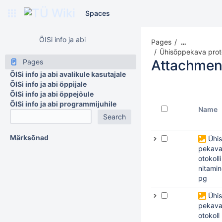
Spaces
ÕISi info ja abi
Pages
…
Ühisõppekava protok
Attachmen
Pages
ÕISi info ja abi avalikule kasutajale
ÕISi info ja abi õppijale
ÕISi info ja abi õppejõule
ÕISi info ja abi programmijuhile
Name
Märksõnad
Ühi
pekava
otokolli
nitamin
pg
Ühi
pekava
otokoll 