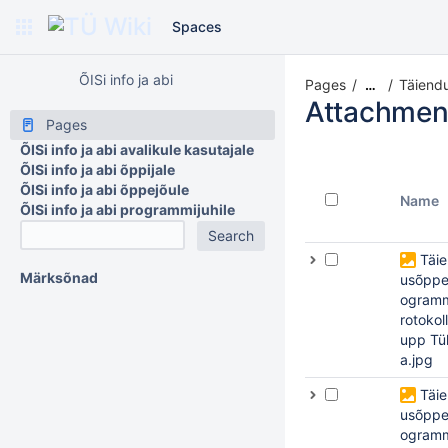
Spaces
ÕISi info ja abi
Pages
Täiendu
…
Attachmen
Pages
ÕISi info ja abi avalikule kasutajale
ÕISi info ja abi õppijale
ÕISi info ja abi õppejõule
Name
ÕISi info ja abi programmijuhile
Täi
Märksõnad
usõppe
ogramm
rotokoll
upp Tü
a.jpg
Täi
usõppe
ogramm