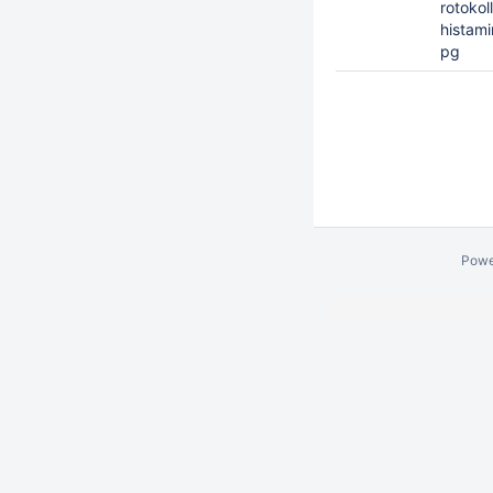
rotokoll
histami
pg
Powe