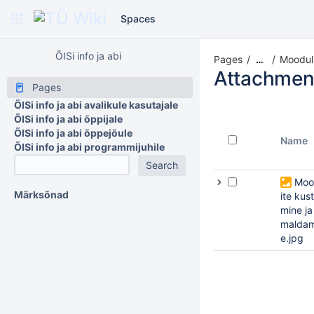
Spaces
ÕISi info ja abi
Pages
Moodul
…
Attachmen
Pages
ÕISi info ja abi avalikule kasutajale
ÕISi info ja abi õppijale
ÕISi info ja abi õppejõule
Name
ÕISi info ja abi programmijuhile
Moo
Märksõnad
ite kus
mine ja
maldam
e.jpg