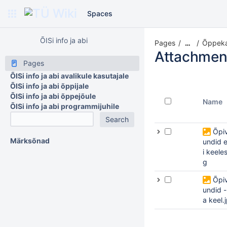
Spaces
ÕISi info ja abi
Pages
Õppekav
…
Attachmen
Pages
ÕISi info ja abi avalikule kasutajale
ÕISi info ja abi õppijale
ÕISi info ja abi õppejõule
Name
ÕISi info ja abi programmijuhile
Õpiv
Märksõnad
undid 
i keeles
g
Õpiv
undid - 
a keel.