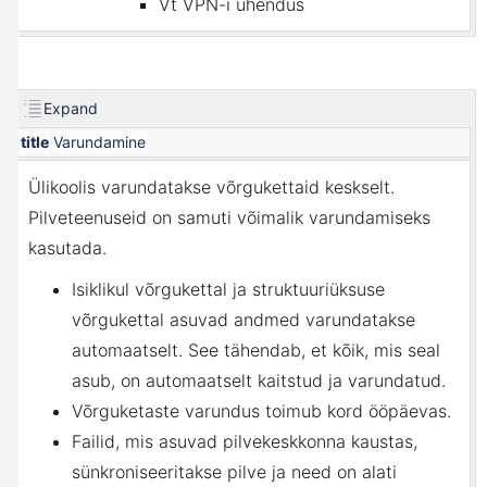
Vt
VPN-i ühendus
Expand
title
Varundamine
Ülikoolis varundatakse võrgukettaid keskselt.
Pilveteenuseid on samuti võimalik varundamiseks
kasutada.
Isiklikul võrgukettal ja struktuuriüksuse
võrgukettal asuvad andmed varundatakse
automaatselt. See tähendab, et kõik, mis seal
asub, on automaatselt kaitstud ja varundatud.
Võrguketaste varundus toimub kord ööpäevas.
Failid, mis asuvad pilvekeskkonna kaustas,
sünkroniseeritakse pilve ja need on alati