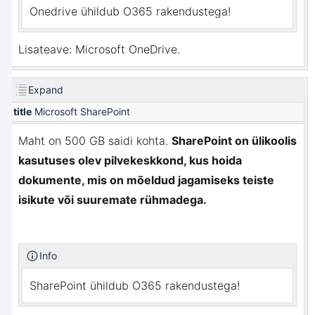
Onedrive ühildub O365 rakendustega!
Lisateave:
Microsoft OneDrive
.
Expand
title
Microsoft SharePoint
Maht on 500 GB saidi kohta.
SharePoint on ülikoolis
kasutuses olev pilvekeskkond, kus hoida
dokumente, mis on mõeldud jagamiseks teiste
isikute või suuremate rühmadega.
Info
SharePoint ühildub O365 rakendustega!