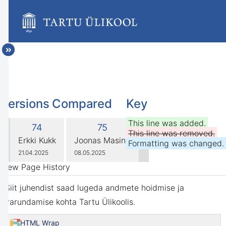
Skip
to
main
content
assistive.skiplink.to.breadcrumbs
assistive.skiplink.to.header.menu
assistive.skiplink.to.action.menu
assistive.skiplink.to.quick.search
Versions Compared
Key
compared
This line was added.
Old
New
74
75
with
This line was removed.
Version
Version
changes.mady.by.user
changes.mady.by.user
Erkki Kukk
Joonas Masing
Formatting was changed.
Saved
Saved
21.04.2025
08.05.2025
on
on
View Page History
Siit juhendist saad lugeda andmete hoidmise ja
varundamise kohta Tartu Ülikoolis.
HTML Wrap