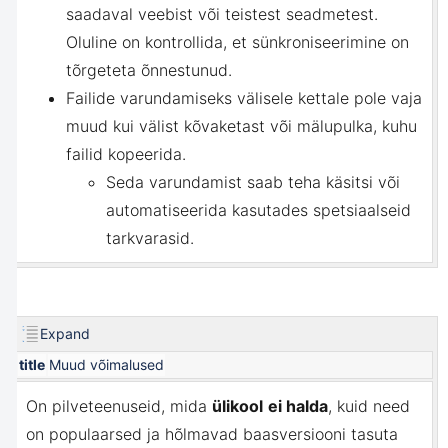
saadaval veebist või teistest seadmetest.
Oluline on kontrollida, et sünkroniseerimine on
tõrgeteta õnnestunud.
Failide varundamiseks välisele kettale pole vaja
muud kui
välist kõvaketast või mälupulka, kuhu
failid kopeerida.
Seda varundamist saab teha käsitsi või
automatiseerida kasutades spetsiaalseid
tarkvarasid.
Expand
title
Muud võimalused
On pilveteenuseid, mida
ülikool
ei halda
, kuid need
on populaarsed ja hõlmavad baasversiooni tasuta