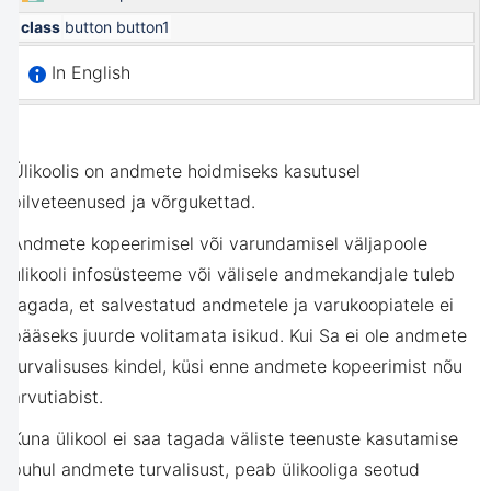
class
button button1
In English
Ülikoolis on andmete hoidmiseks kasutusel
pilveteenused ja võrgukettad.
Andmete kopeerimisel või varundamisel väljapoole
ülikooli infosüsteeme või välisele andmekandjale tuleb
tagada, et salvestatud andmetele ja varukoopiatele ei
pääseks juurde volitamata isikud. Kui Sa ei ole andmete
turvalisuses kindel, küsi enne andmete kopeerimist nõu
arvutiabist.
Kuna ülikool ei saa tagada väliste teenuste kasutamise
puhul andmete turvalisust, peab ülikooliga seotud