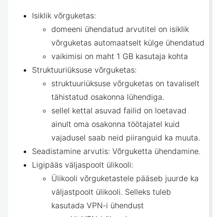
Isiklik võrguketas:
domeeni ühendatud arvutitel on isiklik
võrguketas automaatselt külge ühendatud
vaikimisi on maht 1 GB kasutaja kohta
Struktuuriüksuse võrguketas:
struktuuriüksuse võrguketas on tavaliselt
tähistatud osakonna lühendiga.
sellel kettal asuvad failid on loetavad
ainult oma osakonna töötajatel kuid
vajadusel saab neid piiranguid ka muuta.
Seadistamine arvutis:
Võrguketta ühendamine
.
Ligipääs väljaspoolt ülikooli:
Ülikooli võrguketastele pääseb juurde ka
väljastpoolt ülikooli. Selleks tuleb
kasutada VPN-i ühendust